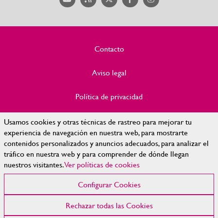
Contacto
Aviso legal
Política de privacidad
Política de Cookies
Usamos cookies y otras técnicas de rastreo para mejorar tu
experiencia de navegación en nuestra web, para mostrarte
contenidos personalizados y anuncios adecuados, para analizar el
Accesibilidad
tráfico en nuestra web y para comprender de dónde llegan
nuestros visitantes.
Ver políticas de cookies
Mapa Web
Configurar Cookies
Configurar cookies
Rechazar todas las Cookies
© 2023 | Diputación de León