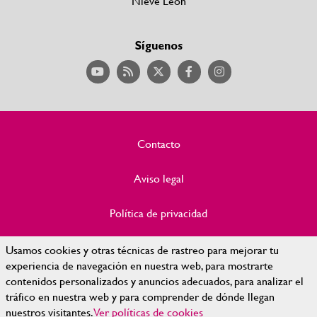
Nieve León
Síguenos
Contacto
Aviso legal
Política de privacidad
Política de Cookies
Usamos cookies y otras técnicas de rastreo para mejorar tu
experiencia de navegación en nuestra web, para mostrarte
contenidos personalizados y anuncios adecuados, para analizar el
Accesibilidad
tráfico en nuestra web y para comprender de dónde llegan
nuestros visitantes.
Ver políticas de cookies
Mapa Web