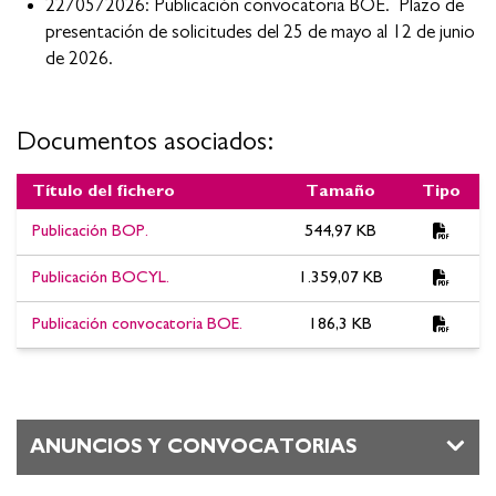
22/05/2026: Publicación convocatoria BOE. Plazo de
presentación de solicitudes del 25 de mayo al 12 de junio
de 2026.
Documentos asociados:
Título del fichero
Tamaño
Tipo
Documentos asociados:Convocatoria Concurso ordinario TAD.
Publicación BOP.
544,97 KB
Publicación convocatoria BOE. Plazo de presentación de
solicitudes del 25 de mayo al 12 de junio de 2026.
Publicación BOCYL.
1.359,07 KB
Publicación convocatoria BOE.
186,3 KB
ANUNCIOS Y CONVOCATORIAS