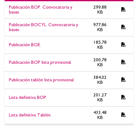
Documentos asociados:OPOSICIÓN PEÓN/A OEP 2023. Lista
Publicación BOP. Convocatoria y
299,88
definitiva de personas admitidas y excluidas, Tribunal y fecha de
bases.
KB
examen. Día 6 de octubre de 2026, 15:30 h. Facultad de
Publicación BOCYL. Convocatoria y
977,86
Agrícolas.
bases.
KB
185,78
Publicación BOE.
KB
200,78
Publicación BOP lista provisional.
KB
384,02
Publicación tablón lista provisional.
KB
201,27
Lista definitiva BOP.
KB
433,48
Lista definitiva Tablón.
KB