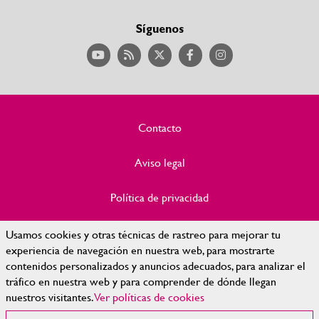
Síguenos
Contacto
Aviso legal
Política de privacidad
Política de Cookies
Usamos cookies y otras técnicas de rastreo para mejorar tu
experiencia de navegación en nuestra web, para mostrarte
contenidos personalizados y anuncios adecuados, para analizar el
Accesibilidad
tráfico en nuestra web y para comprender de dónde llegan
nuestros visitantes.
Ver políticas de cookies
Mapa Web