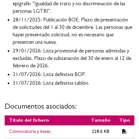
epígrafe: “Igualdad de trato y no discriminación de las
personas LGTBI”.
28/11/2025: Publicación BOE. Plazo de presentación
de solicitudes del 1 al 30 de diciembre. Las personas que
hayan presentado solicitud, no es necesario que
presenten una nueva.
29/01/2026: Lista provisional de personas admitidas y
excluidas. Plazo de subsanación del 30 de enero al 12 de
febrero de 2026.
31/07/2026: Lista definitiva BOP.
31/07/2026: Lista definitiva tablón.
Documentos asociados:
Título del fichero
Tamaño
Tipo
Documentos asociados:OPOSICIÓN ARQUITECTO/A
Convocatoria y bases.
228,6 KB
TÉCNICO/A OEP 2020. Lista definitiva de personas admitidas y