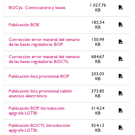
excluidas, tribunal y fecha de examen. Día 8 de septiembre de
1.027,76
BOCyL: Convocatoria y bases.
KB
2026, 15:00 h. Complejo San Cayetano.
185,54
Publicación BOE.
KB
Corrección error material del temario
150,99
de las bases reguladoras BOP.
KB
Corrección error material del temario
684,67
de las bases reguladoras BOCYL.
KB
203,03
Publicación lista provisional BOP.
KB
Publicación lista provisional tablón
373,85
anuncios electrónico.
KB
Publicación BOP Introducción
314,24
epígrafe LGTBI.
KB
Publicación BOCYL Introducción
924,13
epígrafe LGTBI.
KB