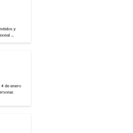
mitidos y
onal ...
 4 de enero
personas