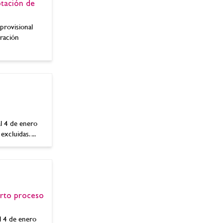
tación de
provisional
oración
l 4 de enero
cluidas. ...
rto proceso
l 4 de enero