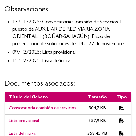
Observaciones:
13/11/2025: Convocatoria Comisión de Servicios 1
puesto de AUXILIAR DE RED VIARIA ZONA
ORIENTAL 1 (BOÑAR-SAHAGÚN). Plazo de
presentación de solicitudes del 14 al 27 de noviembre.
09/12/2025: Lista provisional.
15/12/2025: Lista definitiva.
Documentos asociados:
Título del fichero
Tamaño
Tipo
Documentos asociados:Convocatoria Comisión de Servicios 1
Convocatoria comisión de servicios.
504,7 KB
puesto de AUXILIAR DE RED VIARIA ZONA ORIENTAL 1
(BOÑAR-SAHAGÚN). Lista definitiva.
Lista provisional.
357,9 KB
Lista definitiva.
358,45 KB