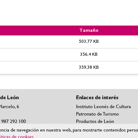
Tamaño
 puesto de LAVADOR/A CENTRO SAGRADO CORAZÓN. Lista definiti
503,77 KB
356,4 KB
359,38 KB
 de León
Enlaces de interés
Marcelo, 6
Instituto Leonés de Cultura
Patronato de Turismo
4 987 292 100
Productos de León
orreos de contacto
Nieve León
ncia de navegación en nuestra web, para mostrarte contenidos persona
íticas de cookies