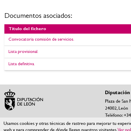
Documentos asociados:
Título del fichero
Documentos asociados:Convocatoria Comisión de Servicios 1
Convocatoria comisión de servicios.
Lista provisional.
Lista definitiva.
Diputación
Plaza de San 
24002, León
Teléfono: +3
Teléfonos y c
Usamos cookies y otras técnicas de rastreo para mejorar tu experie
web y para comprender de dónde llegan nuestros visitantes.
Ver pol