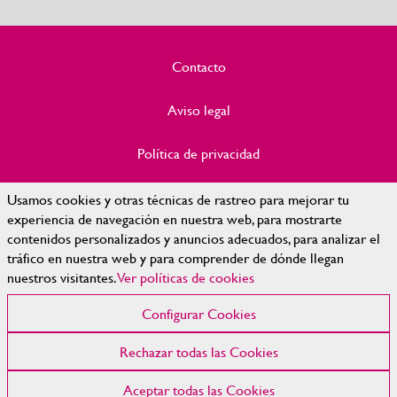
Contacto
Aviso legal
Política de privacidad
Política de Cookies
Usamos cookies y otras técnicas de rastreo para mejorar tu
experiencia de navegación en nuestra web, para mostrarte
contenidos personalizados y anuncios adecuados, para analizar el
Accesibilidad
tráfico en nuestra web y para comprender de dónde llegan
nuestros visitantes.
Ver políticas de cookies
Mapa Web
Configurar Cookies
Configurar cookies
Rechazar todas las Cookies
© 2023 | Diputación de León
Aceptar todas las Cookies