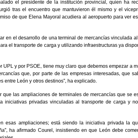
alado el presidente de la institución provincial, quien ha re
urgió tras el encuentro que mantuvieron él mismo y el vicepr
omiso de que Elena Mayoral acudiera al aeropuerto para ver es
ar en el desarrollo de una terminal de mercancías vinculada a
a el transporte de carga y utilizando infraestructuras ya dispo
por UPL y por PSOE, tiene muy claro que debemos empezar a mo
rcancías que, por parte de las empresas interesadas, que s
s entre León y otros destinos”, ha explicado.
ar que las ampliaciones de terminales de mercancías que se e
iniciativas privadas vinculadas al transporte de carga y no
 esas ampliaciones; está siendo la iniciativa privada la q
eña”, ha afirmado Courel, insistiendo en que León debe come
riales.