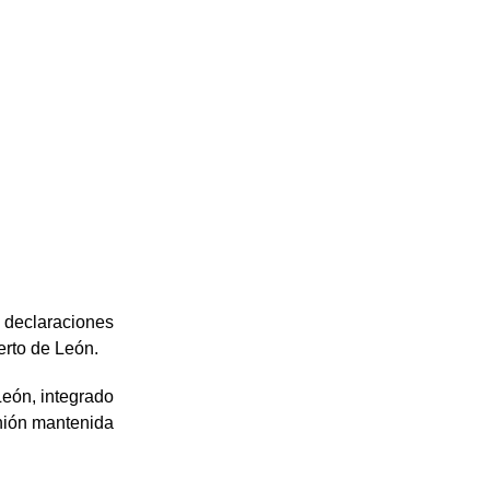
 declaraciones
erto de León.
León, integrado
unión mantenida