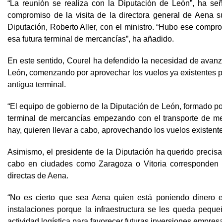
“La reunión se realiza con la Diputación de León”, ha señ
compromiso de la visita de la directora general de Aena s
Diputación, Roberto Aller, con el ministro. “Hubo ese compr
esa futura terminal de mercancías”, ha añadido.
En este sentido, Courel ha defendido la necesidad de avanz
León, comenzando por aprovechar los vuelos ya existentes par
antigua terminal.
“El equipo de gobierno de la Diputación de León, formado 
terminal de mercancías empezando con el transporte de me
hay, quieren llevar a cabo, aprovechando los vuelos existente
Asimismo, el presidente de la Diputación ha querido precis
cabo en ciudades como Zaragoza o Vitoria corresponden a 
directas de Aena.
“No es cierto que sea Aena quien está poniendo dinero en
instalaciones porque la infraestructura se les queda pequ
actividad logística para favorecer futuras inversiones empresa