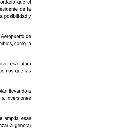
cordado que el
esidente de la
a posibilidad y
l Aeropuerto de
nibles, como la
ver esa futura
abemos que las
stán llevando a
 a inversiones
ue amplía esas
nzar a generar