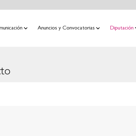
municación
Anuncios y Convocatorias
Diputación
cto
0