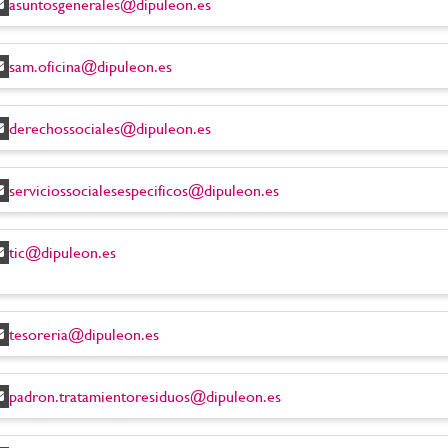
asuntosgenerales@dipuleon.es
sam.oficina@dipuleon.es
derechossociales@dipuleon.es
serviciossocialesespecificos@dipuleon.es
tic@dipuleon.es
tesoreria@dipuleon.es
padron.tratamientoresiduos@dipuleon.es