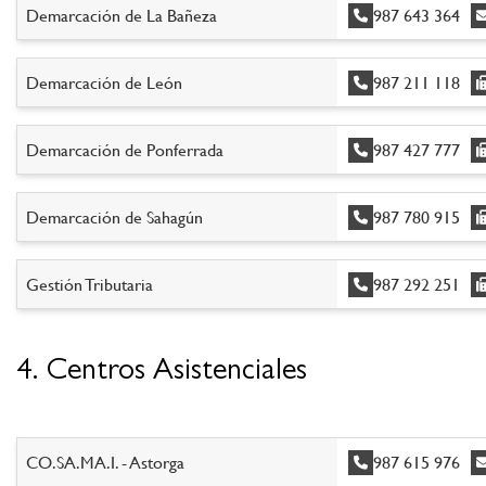
Demarcación de La Bañeza
987 643 364
Demarcación de León
987 211 118
Demarcación de Ponferrada
987 427 777
Demarcación de Sahagún
987 780 915
Gestión Tributaria
987 292 251
4. Centros Asistenciales
CO.SA.MA.I. - Astorga
987 615 976