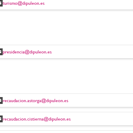
turismo@dipuleon.es
presidencia@dipuleon.es
recaudacion.astorga@dipuleon.es
recaudacion.cistierna@dipuleon.es