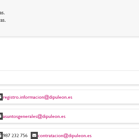
as.
as.
registro.informacion@dipuleon.es
asuntosgenerales@dipuleon.es
987 232 756
contratacion@dipuleon.es