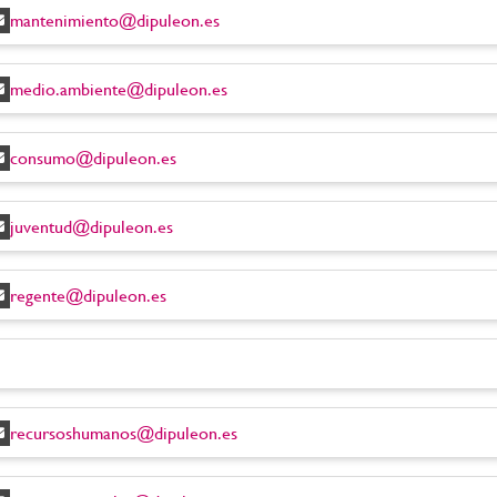
mantenimiento@dipuleon.es
medio.ambiente@dipuleon.es
consumo@dipuleon.es
juventud@dipuleon.es
regente@dipuleon.es
recursoshumanos@dipuleon.es