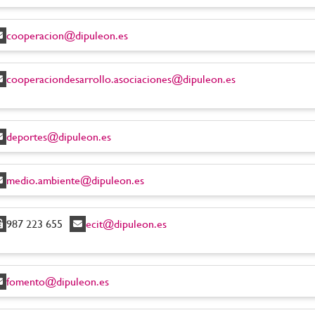
cooperacion@dipuleon.es
cooperaciondesarrollo.asociaciones@dipuleon.es
deportes@dipuleon.es
medio.ambiente@dipuleon.es
987 223 655
ecit@dipuleon.es
fomento@dipuleon.es