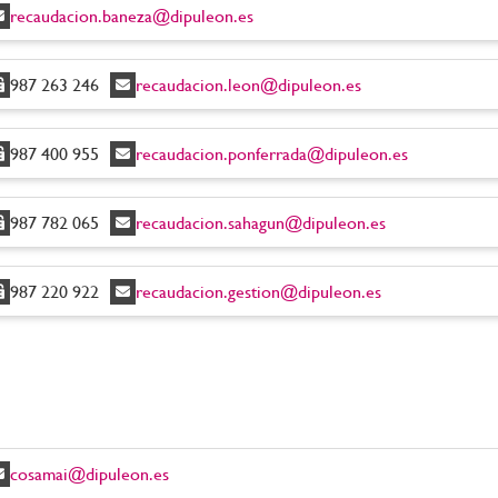
recaudacion.baneza@dipuleon.es
987 263 246
recaudacion.leon@dipuleon.es
987 400 955
recaudacion.ponferrada@dipuleon.es
987 782 065
recaudacion.sahagun@dipuleon.es
987 220 922
recaudacion.gestion@dipuleon.es
cosamai@dipuleon.es