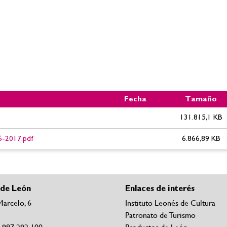
Fecha
Tamaño
131.815,1 KB
16-2017.pdf
6.866,89 KB
 de León
Enlaces de interés
Marcelo, 6
Instituto Leonés de Cultura
Patronato de Turismo
4 987 292 100
Productos de León