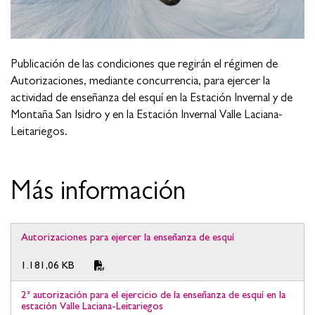
Publicación de las condiciones que regirán el régimen de
Autorizaciones, mediante concurrencia, para ejercer la
actividad de enseñanza del esquí en la Estación Invernal y de
Montaña San Isidro y en la Estación Invernal Valle Laciana-
Leitariegos.
Más información
Tabla con documentos de información adicional
Autorizaciones para ejercer la enseñanza de esquí
1.181,06 KB
2ª autorización para el ejercicio de la enseñanza de esquí en la
estación Valle Laciana-Leitariegos