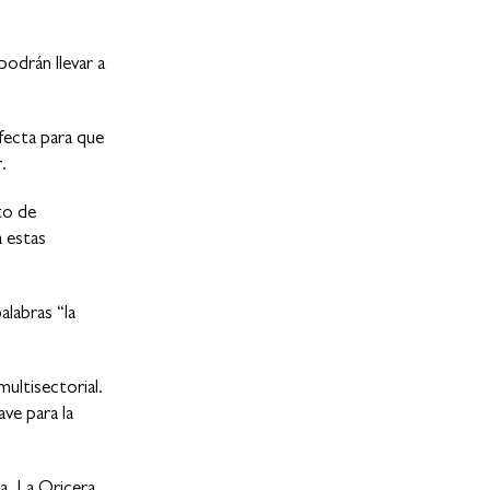
podrán llevar a
rfecta para que
.
sto de
a estas
alabras “la
ultisectorial.
ave para la
a, La Oricera,