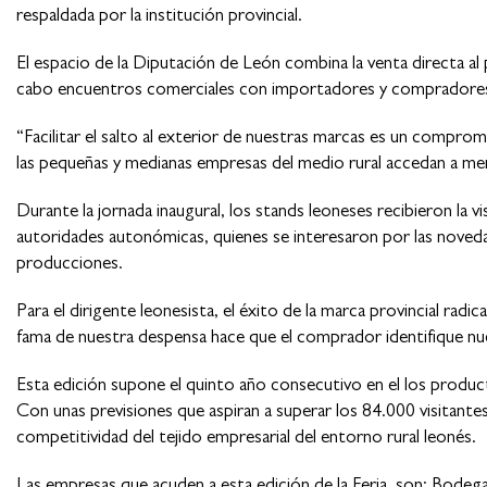
respaldada por la institución provincial.
El espacio de la Diputación de León combina la venta directa al
cabo encuentros comerciales con importadores y compradores 
“Facilitar el salto al exterior de nuestras marcas es un comprom
las pequeñas y medianas empresas del medio rural accedan a merca
Durante la jornada inaugural, los stands leoneses recibieron la v
autoridades autonómicas, quienes se interesaron por las noved
producciones.
Para el dirigente leonesista, el éxito de la marca provincial radi
fama de nuestra despensa hace que el comprador identifique nu
Esta edición supone el quinto año consecutivo en el los product
Con unas previsiones que aspiran a superar los 84.000 visitantes 
competitividad del tejido empresarial del entorno rural leonés.
Las empresas que acuden a esta edición de la Feria, son: Bodeg