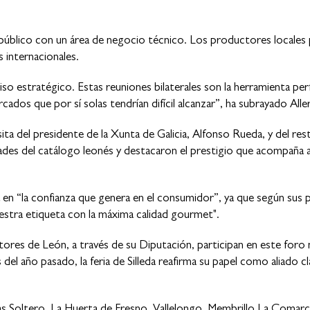
 público con un área de negocio técnico. Los productores locales 
internacionales.
iso estratégico. Estas reuniones bilaterales son la herramienta pe
dos que por sí solas tendrían difícil alcanzar”, ha subrayado Aller
isita del presidente de la Xunta de Galicia, Alfonso Rueda, y del re
ades del catálogo leonés y destacaron el prestigio que acompaña 
ca en “la confianza que genera en el consumidor”, ya que según sus p
estra etiqueta con la máxima calidad gourmet".
ores de León, a través de su Diputación, participan en este foro m
del año pasado, la feria de Silleda reafirma su papel como aliado cl
as Soltero, La Huerta de Fresno, Vallelongo, Membrillo La Comarc