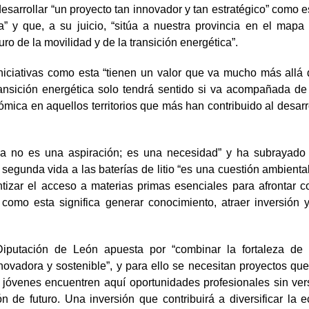
desarrollar “un proyecto tan innovador y tan estratégico” como e
ca” y que, a su juicio, “sitúa a nuestra provincia en el map
uro de la movilidad y de la transición energética”.
niciativas como esta “tienen un valor que va mucho más allá d
nsición energética solo tendrá sentido si va acompañada de 
ómica en aquellos territorios que más han contribuido al desarr
 ya no es una aspiración; es una necesidad” y ha subrayado
a segunda vida a las baterías de litio “es una cuestión ambienta
ntizar el acceso a materias primas esenciales para afrontar c
 como esta significa generar conocimiento, atraer inversión 
putación de León apuesta por “combinar la fortaleza de n
novadora y sostenible”, y para ello se necesitan proyectos que
s jóvenes encuentren aquí oportunidades profesionales sin ver
n de futuro. Una inversión que contribuirá a diversificar la