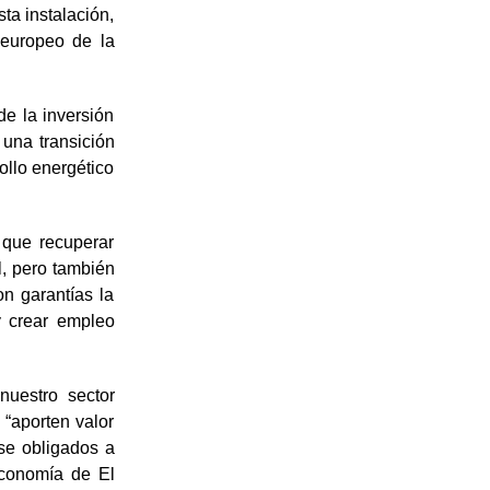
sta instalación,
a europeo de la
e la inversión
una transición
ollo energético
 que recuperar
l, pero también
on garantías la
y crear empleo
uestro sector
 “aporten valor
se obligados a
 economía de El