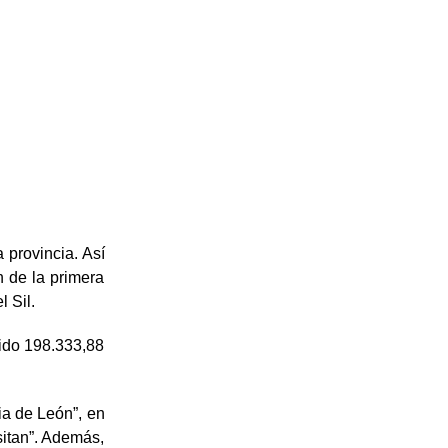
 provincia. Así
n de la primera
l Sil.
bido 198.333,88
ia de León”, en
sitan”. Además,