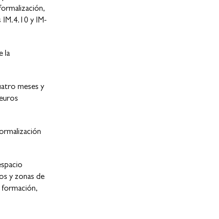
formalización,
s IM.4.10 y IM-
 la
uatro meses y
 euros
formalización
espacio
dos y zonas de
y formación,