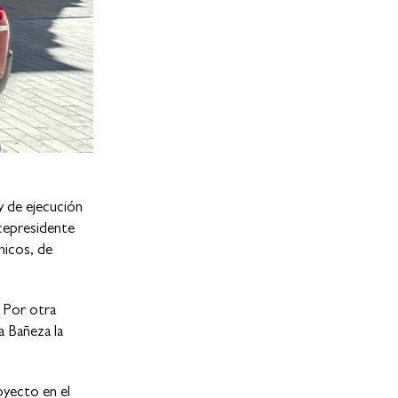
y de ejecución
icepresidente
nicos, de
. Por otra
a Bañeza la
oyecto en el