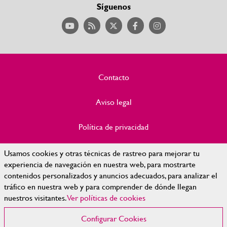
Síguenos
Contacto
Aviso legal
Política de privacidad
Política de Cookies
Usamos cookies y otras técnicas de rastreo para mejorar tu
experiencia de navegación en nuestra web, para mostrarte
contenidos personalizados y anuncios adecuados, para analizar el
Accesibilidad
tráfico en nuestra web y para comprender de dónde llegan
nuestros visitantes.
Ver políticas de cookies
Mapa Web
Configurar Cookies
Configurar cookies