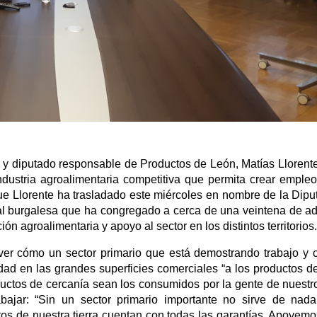
sa y diputado responsable de Productos de León, Matías Llorent
ndustria agroalimentaria competitiva que permita crear empleo
que Llorente ha trasladado este miércoles en nombre de la Dip
ncial burgalesa que ha congregado a cerca de una veintena de a
n agroalimentaria y apoyo al sector en los distintos territorios.
“ver cómo un sector primario que está demostrando trabajo y c
dad en las grandes superficies comerciales “a los productos d
ctos de cercanía sean los consumidos por la gente de nuestros 
jar: “Sin un sector primario importante no sirve de nada
tos de nuestra tierra cuentan con todas las garantías. Apoyemos