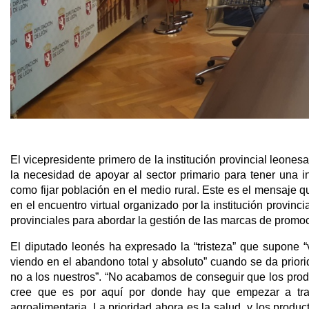
El vicepresidente primero de la institución provincial leone
la necesidad de apoyar al sector primario para tener una i
como fijar población en el medio rural. Este es el mensaje 
en el encuentro virtual organizado por la institución provi
provinciales para abordar la gestión de las marcas de promoció
El diputado leonés ha expresado la “tristeza” que supone 
viendo en el abandono total y absoluto” cuando se da priori
no a los nuestros”. “No acabamos de conseguir que los produ
cree que es por aquí por donde hay que empezar a traba
agroalimentaria. La prioridad ahora es la salud, y los produc