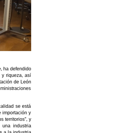
e, ha defendido
 y riqueza, así
utación de León
dministraciones
alidad se está
e importación y
territorios”, y
 una industria
 a la industria