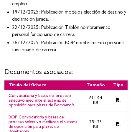
empleo.
19/12/2025: Publicación modelos elección de destino y
declaración jurada.
22/12/2025: Publicación Tablón nombramiento
personal funcionario de carrera.
26/12/2025: Publicación BOP nombramiento personal
funcionario de carrera.
Documentos asociados:
Título del fichero
Tamaño
Tipo
Documentos asociados:OPOSICIÓN BOMBERO/A OEP 2023-
Convocatoria y bases del proceso
611,94
2024. Publicación BOP nombramiento personal funcionario de
selectivo mediante el sistema de
KB
oposición para plazas de Bombero/a.
carrera.
BOP Convocatoria y bases del
proceso selectivo mediante el sistema
251,23
de oposición para plazas de
KB
Bombero/a.