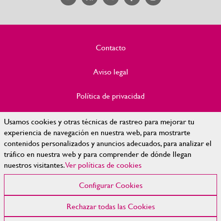
Contacto
Aviso legal
Política de privacidad
Política de Cookies
Usamos cookies y otras técnicas de rastreo para mejorar tu
experiencia de navegación en nuestra web, para mostrarte
contenidos personalizados y anuncios adecuados, para analizar el
Accesibilidad
tráfico en nuestra web y para comprender de dónde llegan
nuestros visitantes.
Ver políticas de cookies
Mapa Web
Configurar Cookies
Configurar cookies
Rechazar todas las Cookies
© 2023 | Diputación de León