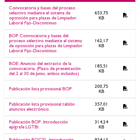
Documentos asociados:OPOSICIÓN LIMPIADOR/A LABORAL
Convocatoria y bases del proceso
FIJO-DISCONTINUO OEP 2021. Lista provisional de personas
selectivo mediante el sistema de
653,75
oposición para plazas de Limpiador
KB
admitidas y excluidas. Plazo de subsanación del 30 de enero al
Laboral Fijo-Discontinuo.
12 de febrero de 2026.
BOP Convocatoria y bases del
proceso selectivo mediante el sistema
162,17
de oposición para plazas de Limpiador
KB
Laboral Fijo-Discontinuo.
BOE: Anuncio del extracto de la
185,51
convocatoria. (Plazo de presentación
KB
del 2 al 30 de Junio, ambos incluidos)
200,75
Publicación lista provisional BOP.
KB
Publicación lista provisional tablón
357,01
anuncios electrónico.
KB
Publicación BOP. Introducción
314,24
epígrafe LGTBI.
KB
Publicación BOCYL. Introducción
924,13