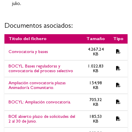
julio.
Documentos asociados:
Título del fichero
Tamaño
Tipo
Documentos asociados:OPOSICIÓN ANIMADOR/A
4.267,24
Convocatoria y bases
COMUNITARIO OEP 2020,2022 Y 2023. Calificaciones
KB
provisionales 2º ejercicio - Supuesto práctico. Plazo de
BOCYL. Bases reguladoras y
1.022,83
alegaciones del 27 al 29 de julio.
convocatoria del proceso selectivo
KB
Ampliación convocatoria plazas
154,98
Animador/a Comunitario.
KB
705,32
BOCYL: Ampliación convocatoria.
KB
BOE abierto plazo de solicitudes del
185,53
2 al 30 de Junio.
KB