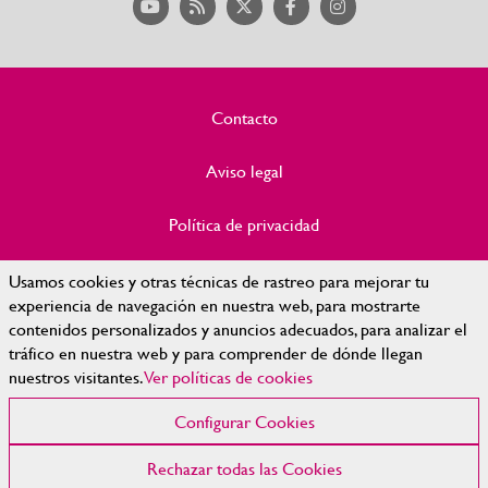
Contacto
Aviso legal
Política de privacidad
Política de Cookies
Usamos cookies y otras técnicas de rastreo para mejorar tu
experiencia de navegación en nuestra web, para mostrarte
contenidos personalizados y anuncios adecuados, para analizar el
Accesibilidad
tráfico en nuestra web y para comprender de dónde llegan
nuestros visitantes.
Ver políticas de cookies
Mapa Web
Configurar Cookies
Configurar cookies
Rechazar todas las Cookies