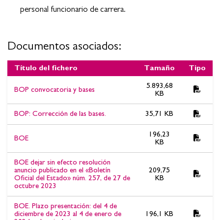
personal funcionario de carrera.
Documentos asociados:
Título del fichero
Tamaño
Tipo
Documentos asociados:ESTABILIZACIÓN DE EMPLEO -
5.893,68
BOP convocatoria y bases
concurso oposición ADMINISTRATIVO/A. BOP Resolución de
KB
nombramiento como personal funcionario de carrera.
BOP: Corrección de las bases.
35,71 KB
196,23
BOE
KB
BOE dejar sin efecto resolución
anuncio publicado en el «Boletín
209,75
Oficial del Estado» núm. 257, de 27 de
KB
octubre 2023
BOE. Plazo presentación: del 4 de
diciembre de 2023 al 4 de enero de
196,1 KB