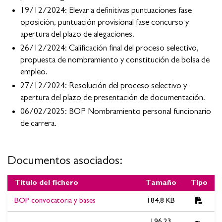
19/12/2024: Elevar a definitivas puntuaciones fase
oposición, puntuación provisional fase concurso y
apertura del plazo de alegaciones.
26/12/2024: Calificación final del proceso selectivo,
propuesta de nombramiento y constitución de bolsa de
empleo.
27/12/2024: Resolución del proceso selectivo y
apertura del plazo de presentación de documentación.
06/02/2025: BOP Nombramiento personal funcionario
de carrera.
Documentos asociados:
Título del fichero
Tamaño
Tipo
Documentos asociados:ESTABILIZACIÓN DE EMPLEO -
BOP convocatoria y bases
184,8 KB
concurso oposición ORDENANZA. BOP Nombramiento
personal funcionario de carrera.
196,23