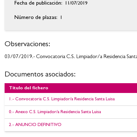
11/07/2019
Fecha de publicación:
1
Número de plazas:
Observaciones:
03/07/2019.- Convocatoria C.S. Limpiador/a Residencia San
Documentos asociados:
Título del fichero
Documentos asociados:Convocatoria C.S. Limpiador-a Residencia
1.- Convocatoria C.S. Limpiador/a Residencia Santa Luisa
0.- Anexo C.S. Limpiador/a Residencia Santa Luisa
2.- ANUNCIO DEFINITIVO