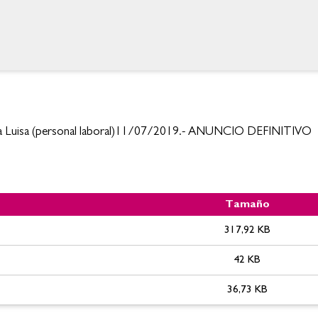
ta Luisa (personal laboral)11/07/2019.- ANUNCIO DEFINITIVO
Tamaño
 Santa Luisa - LABORAL
317,92 KB
42 KB
36,73 KB