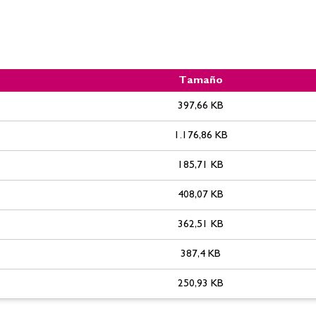
Tamaño
 reservados al personal funcionario de carrera de la categoría de
397,66 KB
olución proceso BOP.
1.176,86 KB
185,71 KB
408,07 KB
362,51 KB
387,4 KB
250,93 KB