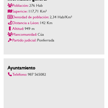
Población:
276
Hab
Supericie:
117,71
Km²
Densidad de población:
2,34
Hab/Km²
Distancia a Léon:
142
Km
Altitud:
949
m
Mancomunidad:
Cúa
Partido judicial:
Ponferrada
Ayuntamiento
Teléfono:
987 565082