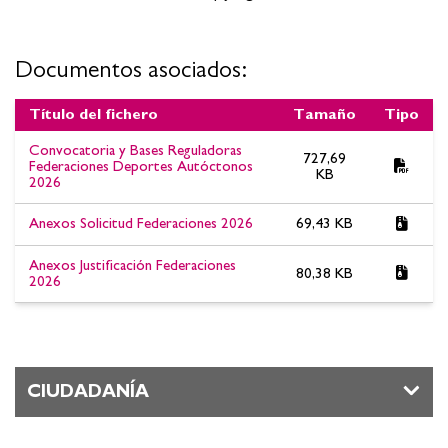
Documentos asociados:
Título del fichero
Tamaño
Tipo
Documentos asociados:Federaciones Deportes Autóctonos
Convocatoria y Bases Reguladoras
727,69
Lucha Leonesa y Juegos Tradicionales 2026
Federaciones Deportes Autóctonos
KB
2026
Anexos Solicitud Federaciones 2026
69,43 KB
Anexos Justificación Federaciones
80,38 KB
2026
CIUDADANÍA