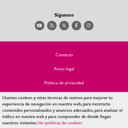
Síguenos
Contacto
Aviso legal
Política de privacidad
Política de Cookies
Usamos cookies y otras técnicas de rastreo para mejorar tu
experiencia de navegación en nuestra web, para mostrarte
contenidos personalizados y anuncios adecuados, para analizar el
Accesibilidad
tráfico en nuestra web y para comprender de dónde llegan
nuestros visitantes.
Ver políticas de cookies
Mapa Web