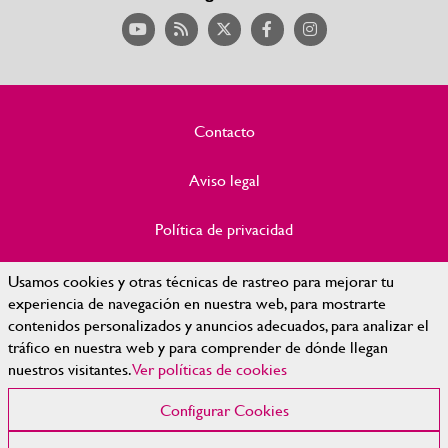
Contacto
Aviso legal
Política de privacidad
Política de Cookies
Usamos cookies y otras técnicas de rastreo para mejorar tu
experiencia de navegación en nuestra web, para mostrarte
contenidos personalizados y anuncios adecuados, para analizar el
Accesibilidad
tráfico en nuestra web y para comprender de dónde llegan
nuestros visitantes.
Ver políticas de cookies
Mapa Web
Configurar Cookies
Configurar cookies