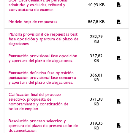
BOP Lista definitiva de personas
admitidas y excluidas, tribunal y
40,93 KB
convocatoria de examen.
Modelo hoja de respuestas.
867,8 KB
Plantilla provisional de respuestas test
282,79
fase oposición y apertura del plazo de
KB
alegaciones.
Puntuación provisional fase oposición
337,82
y apertura del plazo de alegaciones.
KB
Puntuación definitiva fase oposición,
366,01
puntuación provisional fase concurso
KB
y apertura del plazo de alegaciones.
Calificación final del proceso
selectivo, propuesta de
371,38
nombramiento y constitución de
KB
bolsa de empleo.
Resolución proceso selectivo y
319,35
apertura del plazo de presentación de
KB
documentación.