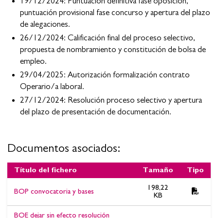
19/12/2024: Puntuación definitiva fase oposición,
puntuación provisional fase concurso y apertura del plazo
de alegaciones.
26/12/2024: Calificación final del proceso selectivo,
propuesta de nombramiento y constitución de bolsa de
empleo.
29/04/2025: Autorización formalización contrato
Operario/a laboral.
27/12/2024: Resolución proceso selectivo y apertura
del plazo de presentación de documentación.
Documentos asociados:
Título del fichero
Tamaño
Tipo
Documentos asociados:ESTABILIZACIÓN DE EMPLEO -
198,22
BOP convocatoria y bases
concurso oposición OPERARIO/A LABORAL. Autorización
KB
formalización contrato Operario/a laboral.
BOE dejar sin efecto resolución