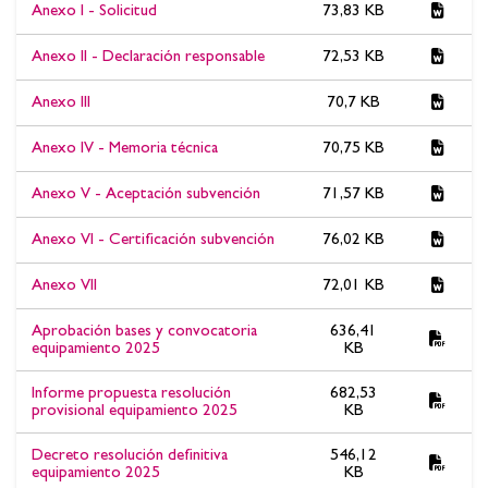
Documentos asociados:BASES ESPECÍFICAS REGULADORAS
Anexo I - Solicitud
73,83 KB
DE LA CONVOCATORIA DE SUBVENCIONES DIRIGIDAS A
ENTIDADES PRIVADAS SIN ÁNIMO DE LUCRO PARA
Anexo II - Declaración responsable
72,53 KB
ADQUISICIÓN EQUIPAMIENTO 2025
Anexo III
70,7 KB
Anexo IV - Memoria técnica
70,75 KB
Anexo V - Aceptación subvención
71,57 KB
Anexo VI - Certificación subvención
76,02 KB
Anexo VII
72,01 KB
Aprobación bases y convocatoria
636,41
equipamiento 2025
KB
Informe propuesta resolución
682,53
provisional equipamiento 2025
KB
Decreto resolución definitiva
546,12
equipamiento 2025
KB